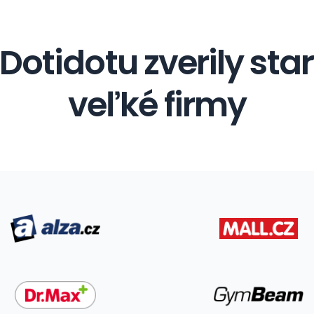
otidotu zverily star
veľké firmy