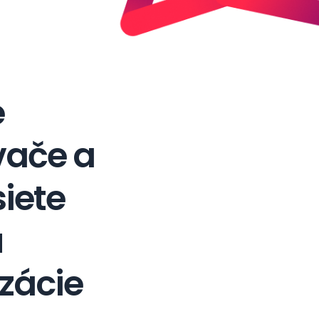
e
ače a
siete
u
zácie