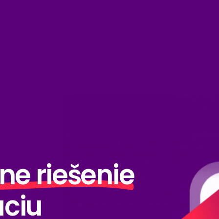
ne riešenie
áciu