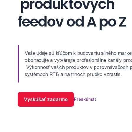
produktových
feedov od A po Z
Vaše údaje sú kľúčom k budovaniu silného marketi
obohacujte a vytvárajte profesionálne kanály prod
Výkonnosť vašich produktov v porovnávačoch p
systémoch RTB a na trhoch prudko vzrastie.
Vyskúšať zadarmo
Preskúmať