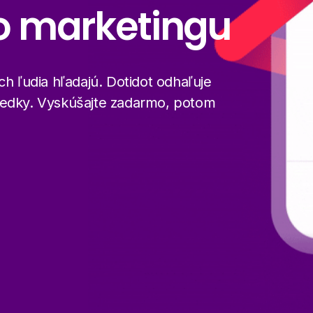
o marketingu
ch ľudia hľadajú. Dotidot odhaľuje
ledky. Vyskúšajte zadarmo, potom