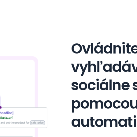
Ovládnit
vyhľadáv
sociálne 
pomoco
automati