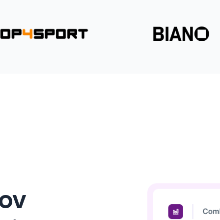
l
jov