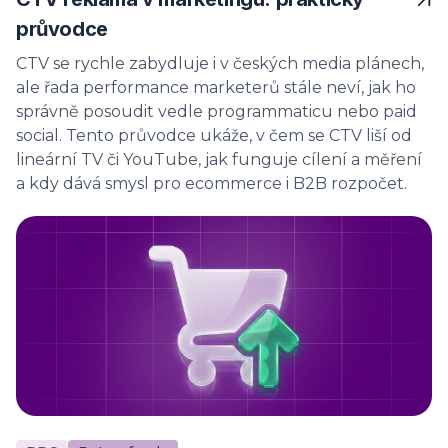
průvodce
CTV se rychle zabydluje i v českých media plánech,
ale řada performance marketerů stále neví, jak ho
správně posoudit vedle programmaticu nebo paid
social. Tento průvodce ukáže, v čem se CTV liší od
lineární TV či YouTube, jak funguje cílení a měření
a kdy dává smysl pro ecommerce i B2B rozpočet.