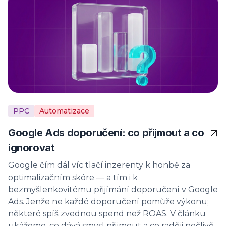
PPC
Automatizace
Google Ads doporučení: co přijmout a co
ignorovat
Google čím dál víc tlačí inzerenty k honbě za
optimalizačním skóre — a tím i k
bezmyšlenkovitému přijímání doporučení v Google
Ads. Jenže ne každé doporučení pomůže výkonu;
některé spíš zvednou spend než ROAS. V článku
ukážeme, co dává smysl přijmout a co raději pečlivě