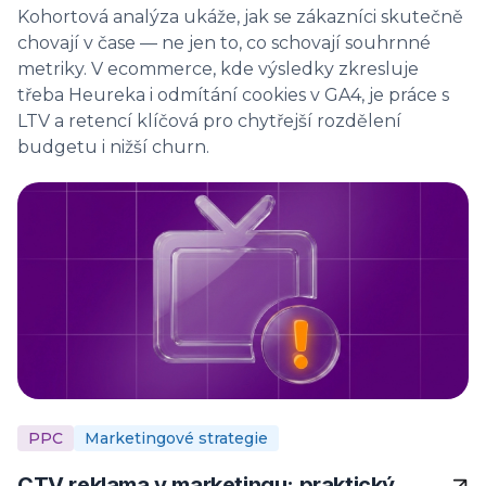
Kohortová analýza ukáže, jak se zákazníci skutečně
chovají v čase — ne jen to, co schovají souhrnné
metriky. V ecommerce, kde výsledky zkresluje
třeba Heureka i odmítání cookies v GA4, je práce s
LTV a retencí klíčová pro chytřejší rozdělení
budgetu i nižší churn.
PPC
Marketingové strategie
CTV reklama v marketingu: praktický