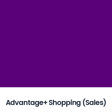
50 %
więcej czasu na strategię
213 %
wzrost CTR
90 %
mniej błędów w reklamach
163 %
wyższy współczynnik konwersji
Advantage+ Shopping (Sales)