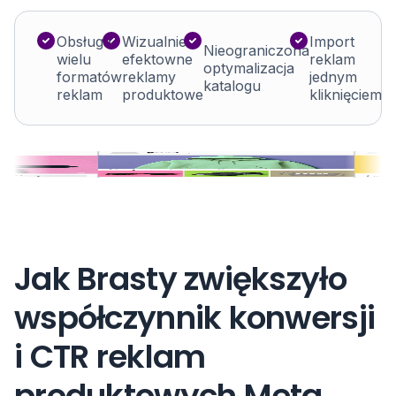
50 %
Obsługa
Wizualnie
Import
więcej czasu na strategię
Nieograniczona
wielu
efektowne
reklam
optymalizacja
formatów
reklamy
jednym
katalogu
reklam
produktowe
kliknięciem
213 %
wzrost CTR
90 %
mniej błędów w reklamach
Jak Brasty zwiększyło
współczynnik konwersji
i CTR reklam
produktowych Meta