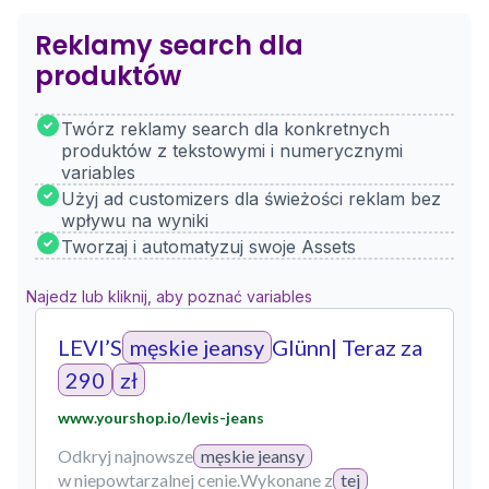
Reklamy search dla
produktów
Twórz reklamy search dla konkretnych
produktów z tekstowymi i numerycznymi
variables
Użyj ad customizers dla świeżości reklam bez
wpływu na wyniki
Tworzaj i automatyzuj swoje Assets
Najedz lub kliknij, aby poznać variables
LEVI’S
męskie jeansy
Glünn
| Teraz za
290
zł
www.yourshop.io/levis-jeans
Odkryj najnowsze
męskie jeansy
w niepowtarzalnej cenie.
Wykonane z
tej