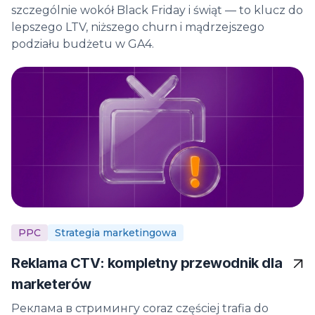
szczególnie wokół Black Friday i świąt — to klucz do
lepszego LTV, niższego churn i mądrzejszego
podziału budżetu w GA4.
PPC
Strategia marketingowa
Reklama CTV: kompletny przewodnik dla
marketerów
Реклама в стримингу coraz częściej trafia do