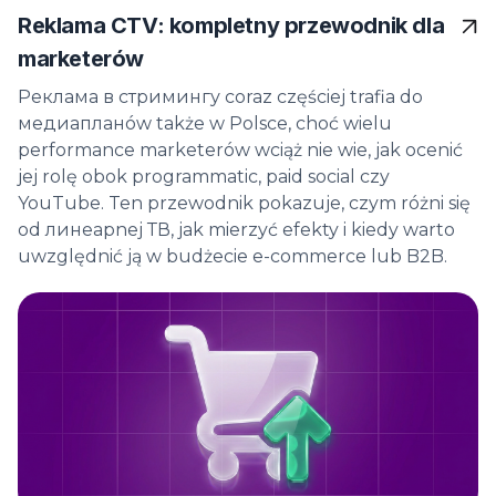
Reklama CTV: kompletny przewodnik dla
marketerów
Реклама в стримингу coraz częściej trafia do
медиапланów także w Polsce, choć wielu
performance marketerów wciąż nie wie, jak ocenić
jej rolę obok programmatic, paid social czy
YouTube. Ten przewodnik pokazuje, czym różni się
od линеарnej ТВ, jak mierzyć efekty i kiedy warto
uwzględnić ją w budżecie e-commerce lub B2B.