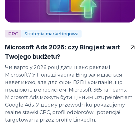
PPC
Strategia marketingowa
Microsoft Ads 2026: czy Bing jest wart
Twojego budżetu?
Чи варто у 2026 році дати шанс рекламі
Microsoft? У Польщі частка Bing залишається
невеликою, але для фірм B2B і компаній, що
працюють в екосистемі Microsoft 365 та Teams,
Microsoft Ads можуть бути цінним uzupełnieniem
Google Ads. У цьому przewodniku pokazujemy
realne stawki CPC, profil odbiorców i potencjał
targetowania przez profile LinkedIn.