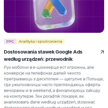
PPC
Analityka i spostrzeżenia
Dostosowania stawek Google Ads
według urządzeń: przewodnik
Рух мобілни в е-цоммерце ест огромны, але
конверсје на телефонах далей ченсто
прегрываюць з десктопем — щегулне в Польще,
где ужытковницы часто преглёндаюць оферты
вечорамы и в weekend, а финализуюць zakupy
на компутерзе. Тен poradnik показуе, як
анализовать dane według urządzeń, stosować
dostosowania stawek według urządzeń и где