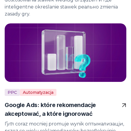
inteligentne określanie stawek реально zmienia
zasady gry.
PPC
Automatyzacja
Google Ads: które rekomendacje
akceptować, a które ignorować
Ґуґл coraz mocniej promuje wynik оптымализацји,
przez co wielu reklamodawców bezrefleksyjnie