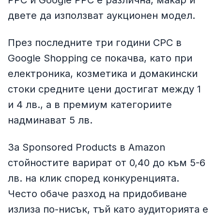
PPC и Google PPC е различна, макар и
двете да използват аукционен модел.
През последните три години CPC в
Google Shopping се покачва, като при
електроника, козметика и домакински
стоки средните цени достигат между 1
и 4 лв., а в премиум категориите
надминават 5 лв.
За Sponsored Products в Amazon
стойностите варират от 0,40 до към 5-6
лв. на клик според конкуренцията.
Често обаче разход на придобиване
излиза по-нисък, тъй като аудиторията е