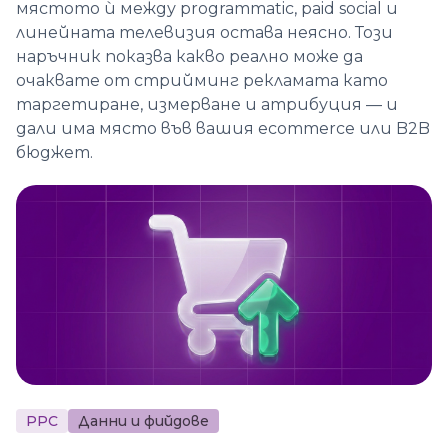
мястото ѝ между programmatic, paid social и
линейната телевизия остава неясно. Този
наръчник показва какво реално може да
очаквате от стрийминг рекламата като
таргетиране, измерване и атрибуция — и
дали има място във вашия ecommerce или B2B
бюджет.
PPC
Данни и фийдове