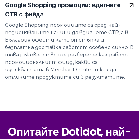
Google Shopping промоции: вдигнете
CTR с фийда
Google Shopping промоциите са сред най-
подценяваните начини да вдигнете CTR, а в
България оферти като отстъпка и
безплатна доставка работят особено силно. В
това ръководство ще разберете как работи
промоционалният фийд, какви са
изискванията в Merchant Center и как да
отличите продуктите си в резултатите.
Опитайте Dotidot, най-