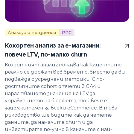
Анализи и прозрения
PPC
Кохортен анализ за е-магазини:
повече LTV, по-малко churn
Кохортният анализ показва как клиентите
реално се държат във времето, вместо да ви
подвежда с усреднени метрики. С по-
достъпните cohort отчети в GA4 и
нарастващото значение на LTV за
управлението на бюджета, той вече е
задължителен за всеки eCommerce. В това
ръководство ще видите как да четете
данните, да намалите churn и да
инвестирате по-умно в каналите с най-