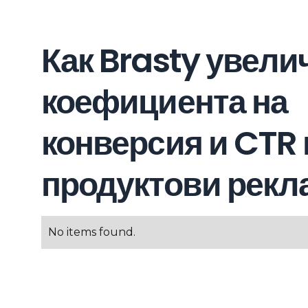
Как Brasty увели
коефициента на
конверсия и CTR
продуктови рекл
No items found.