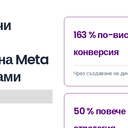
чи
163 % по-ви
конверсия
 на Meta
ами
Чрез създаване на ди
50 % повече