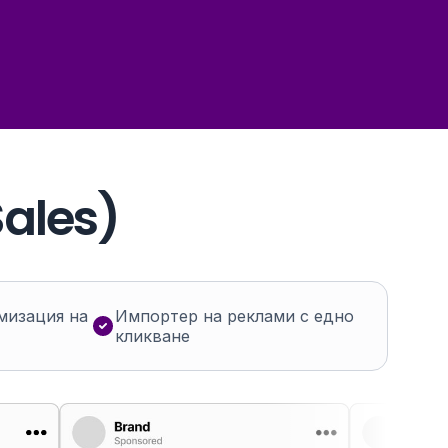
циент на конверсия
а стратегия
ales)
мизация на
Импортер на реклами с едно
кликване
и в рекламите