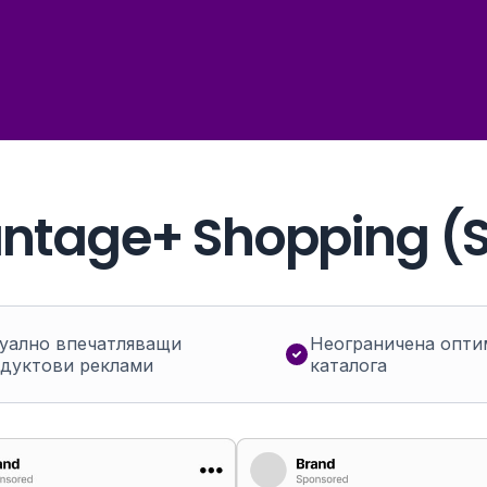
163 %
по-висок коефи
50 %
повече време з
ntage+ Shopping (S
213 %
ръст на CTR
уално впечатляващи
Неограничена опти
дуктови реклами
каталога
90 %
по-малко грешк