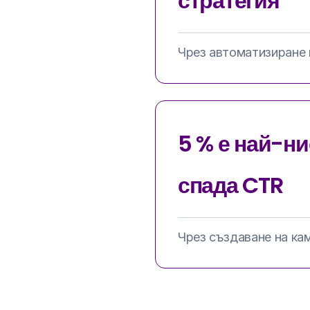
стратегия
Чрез автоматизиране 
5 % е най-ни
спада CTR
Чрез създаване на кам