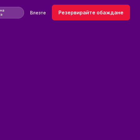
 на
Резервирайте обаждане
Влезте
та
циент на конверсия