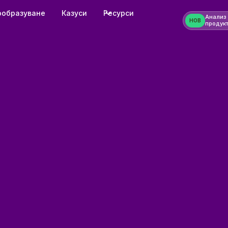
ообразуване
Казуси
Ресурси
Анализ
НОВ
продук
163 %
по-висок коефи