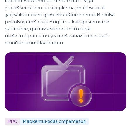
нарастващото значение на LTV за
управлението на бюджета, той вече е
задължителен за всеки eCommerce. В това
ръководство ще видите как да четете
данните, да намалите churn и да
инвестирате по-умно в каналите с най-
стойностни клиенти.
PPC
Маркетингова стратегия