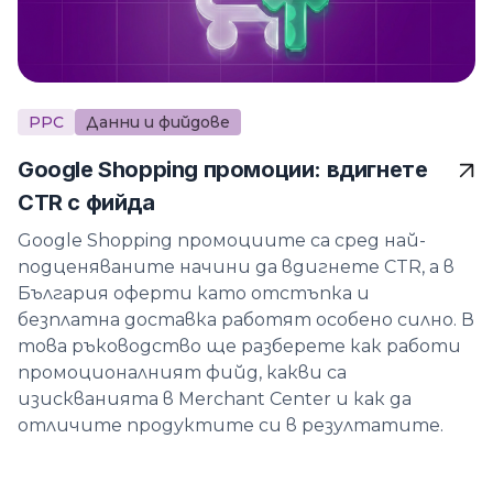
PPC
Данни и фийдове
Google Shopping промоции: вдигнете
CTR с фийда
Google Shopping промоциите са сред най-
подценяваните начини да вдигнете CTR, а в
България оферти като отстъпка и
безплатна доставка работят особено силно. В
това ръководство ще разберете как работи
промоционалният фийд, какви са
изискванията в Merchant Center и как да
отличите продуктите си в резултатите.