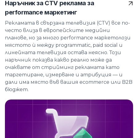
Наръчник за CTV реклама за
performance маркетинг
Рекламата в свързана телевизия (CTV) все по-
често влиза в европейските медийни
планове, но за много performance маркетолози
мястото ѝ между programmatic, paid social и
линейната телевизия остава неясно. Този
наръчник показва какво реално може да
очаквате от стрийминг рекламата като
таргетиране, измерване и атрибуция — и
дали има място във вашия ecommerce или B2B
бюджет.