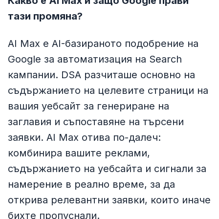
Какво е AI Max и защо Google прави
тази промяна?
AI Max е AI-базираното подобрение на
Google за автоматизация на Search
кампании. DSA разчиташе основно на
съдържанието на целевите страници на
вашия уебсайт за генериране на
заглавия и съпоставяне на търсени
заявки. AI Max отива по-далеч:
комбинира вашите реклами,
съдържанието на уебсайта и сигнали за
намерение в реално време, за да
открива релевантни заявки, които иначе
бихте пропуснали.