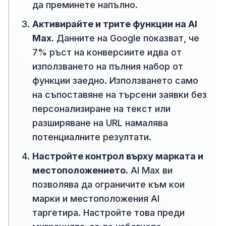
да преминете напълно.
Активирайте и трите функции на AI
Max.
Данните на Google показват, че
7% ръст на конверсиите идва от
използването на пълния набор от
функции заедно. Използването само
на съпоставяне на търсени заявки без
персонализиране на текст или
разширяване на URL намалява
потенциалните резултати.
Настройте контрол върху марката и
местоположението.
AI Max ви
позволява да ограничите към кои
марки и местоположения AI
таргетира. Настройте това преди