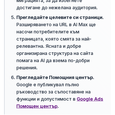
миграцията, за да избегнете
достигане до нежелана аудитория.
Прегледайте целевите си страници.
Разширяването на URL в AI Max ще
насочи потребителите към
страницата, която смята за най-
релевантна. Ясната и добре
организирана структура на сайта
помага на AI да взема по-добри
решения.
Прегледайте Помощния център.
Google е публикувал пълно
ръководство за съпоставяне на
функции и допустимост в
Google Ads
Помощен център
.