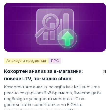
Анализи и прозрения
PPC
Кохортен анализ за е-магазини:
повече LTV, по-малко churn
Кохортният анализ показва как клиентите
реално се държат във времето, вместо да ви
подвежда с усреднени метрики. С по-
достъпните cohort отчети в GA4 и