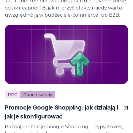
YouTube. Ten przewodnik pokazuje, czym różni się
od линеарnej ТВ, jak mierzyć efekty i kiedy warto
uwzględnić ją w budżecie e-commerce lub B2B.
PPC
Dane i kanały
Promocje Google Shopping: jak działają i
jak je skonfigurować
Poznaj promocje Google Shopping — typy zniżek,