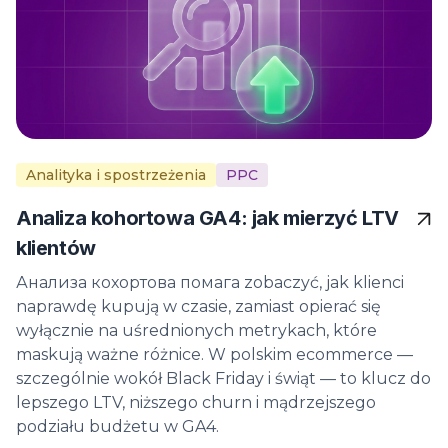
Analityka i spostrzeżenia
PPC
Analiza kohortowa GA4: jak mierzyć LTV
klientów
Анализа кохортова помага zobaczyć, jak klienci
naprawdę kupują w czasie, zamiast opierać się
wyłącznie na uśrednionych metrykach, które
maskują ważne różnice. W polskim ecommerce —
szczególnie wokół Black Friday i świąt — to klucz do
lepszego LTV, niższego churn i mądrzejszego
podziału budżetu w GA4.