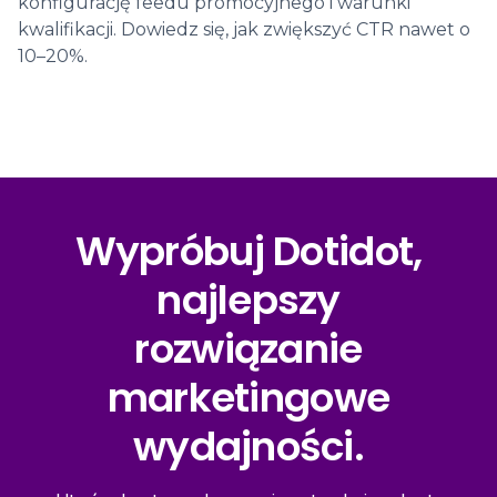
konfigurację feedu promocyjnego i warunki
kwalifikacji. Dowiedz się, jak zwiększyć CTR nawet o
10–20%.
Wypróbuj Dotidot,
najlepszy
rozwiązanie
marketingowe
wydajności.