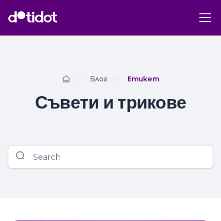
Блог
Етикет
Съвети и трикове