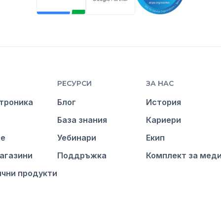
РЕСУРСИ
ЗА НАС
троника
Блог
История
База знания
Кариери
ие
Уебинари
Екип
агазини
Поддръжка
Комплект за мед
ични продукти