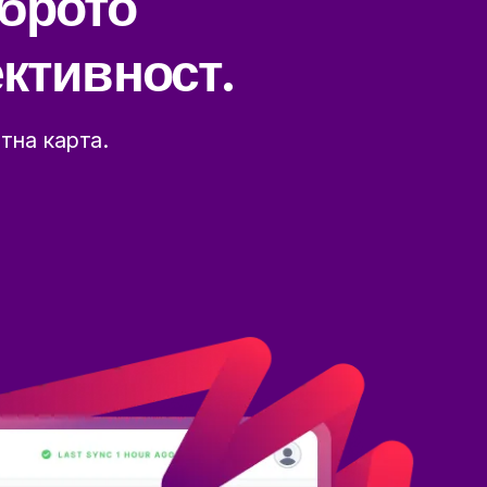
оброто
ктивност.
тна карта.