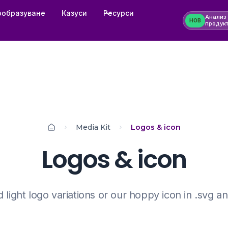
ообразуване
Казуси
Ресурси
Анализ
НОВ
продук
Media Kit
Logos & icon
Logos & icon
light logo variations or our hoppy icon in .svg a