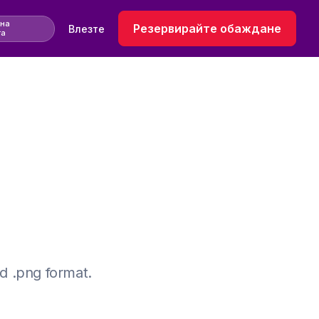
 на
Резервирайте обаждане
Влезте
та
nd .png format.