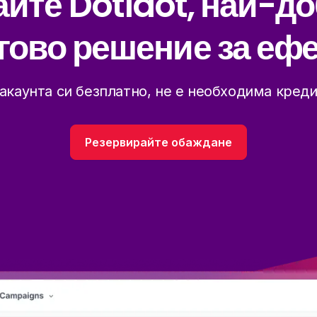
йте Dotidot, най-д
гово решение за ефе
акаунта си безплатно, не е необходима креди
Резервирайте обаждане