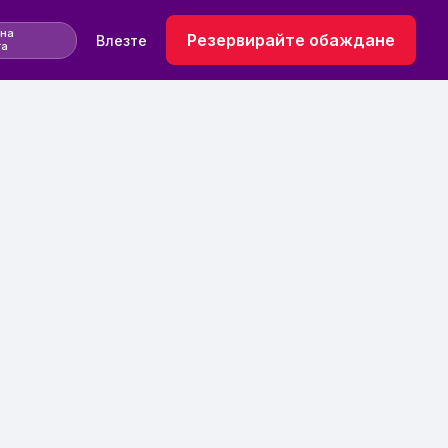
 на
Резервирайте обаждане
Влезте
та