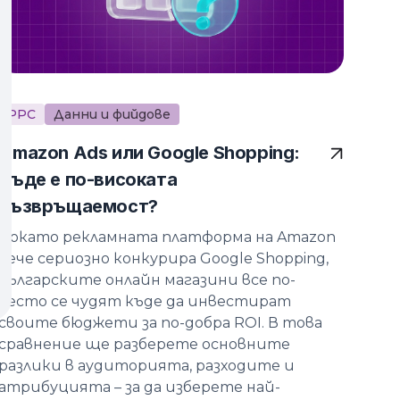
PPC
Данни и фийдове
Amazon Ads или Google Shopping:
Къде е по-високата
възвръщаемост?
Докато рекламната платформа на Amazon
вече сериозно конкурира Google Shopping,
българските онлайн магазини все по-
често се чудят къде да инвестират
своите бюджети за по-добра ROI. В това
сравнение ще разберете основните
разлики в аудиторията, разходите и
атрибуцията – за да изберете най-