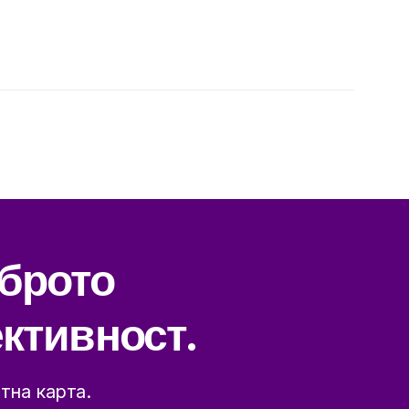
оброто
ктивност.
тна карта.