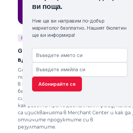
ви поща.
Ние ще ви направим по-добър
маркетолог безплатно. Нашият бюлетин
ще ви информира!
PPC
Данни и фийдове
Google Shopping промоции:
вдигнете CTR с фийда
Google Shopping промоциите са сред най-
подценяваните начини да вдигнете CTR, а
в България оферти като отстъпка и
безплатна доставка работят особено
силно. В това ръководство ще разберете
как работи промоционалният фийд, какви
са изискванията в Merchant Center и как да
отличите продуктите си в
резултатите.