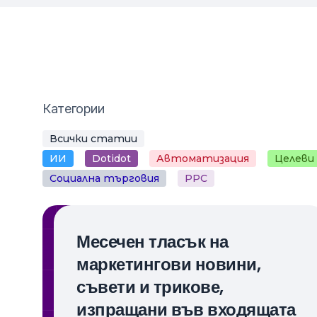
Категории
Всички статии
ИИ
Dotidot
Автоматизация
Целеви
Социална търговия
PPC
Месечен тласък на
маркетингови новини,
съвети и трикове,
изпращани във входящата