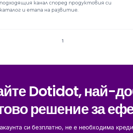
подходящия канал според продуктовия си
каталог и етапа на развитие.
1
йте Dotidot, най-д
гово решение за ефе
акаунта си безплатно, не е необходима креди