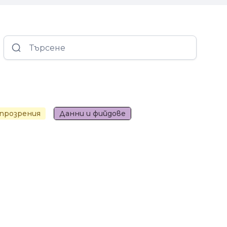
 прозрения
Данни и фийдове