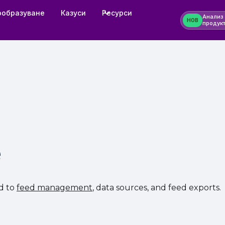
ообразуване
Казуси
Ресурси
Анализ
НОВ
продук
е
ed to
feed management
, data sources, and feed exports.