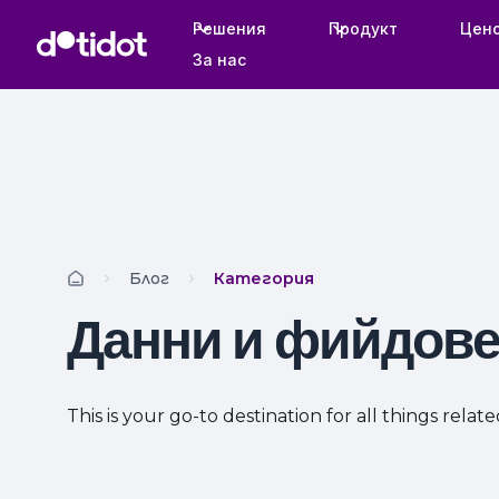
Решения
Продукт
Цен
За нас
Блог
Категория
Данни и фийдов
This is your go-to destination for all things relat