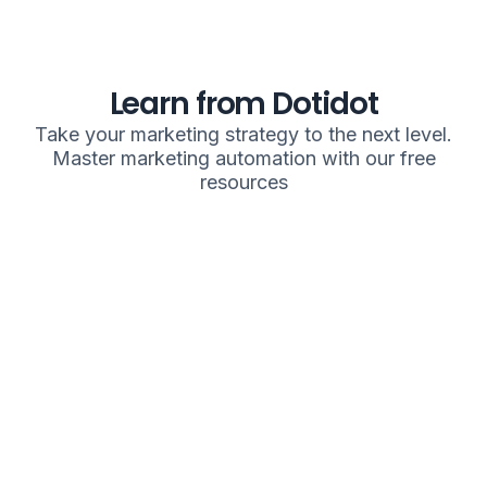
Learn from Dotidot
Take your marketing strategy to the next level.
Master marketing automation with our free
resources
Blog
W
E-books
Latest
st
Downloadable
trends in
a
content full of
marketing