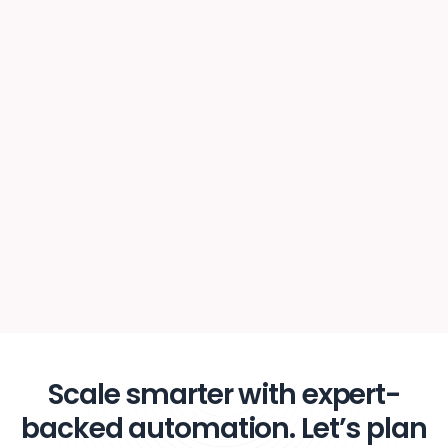
Dotidot's
Feed exports
are the
pillar of
our product feed
work.
Jan Michálek
PPC Specialist
Scale smarter with expert-
backed automation. Let’s plan